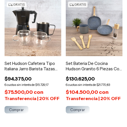
GRATIS
GRATIS
Set Hudson Cafetera Tipo
Set Bateria De Cocina
Italiana Jarro Barista Tazas
Hudson Granito 6 Piezas Con
Doble
Molinillo
$94.375,00
$130.625,00
6
$15.729,17
6
$21.770,83
$75.500,00
con
$104.500,00
con