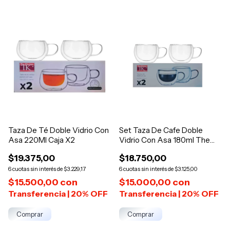
Taza De Té Doble Vidrio Con
Set Taza De Cafe Doble
Asa 220Ml Caja X2
Vidrio Con Asa 180ml The
Kitchen
$19.375,00
$18.750,00
6
$3.229,17
6
$3.125,00
$15.500,00
con
$15.000,00
con