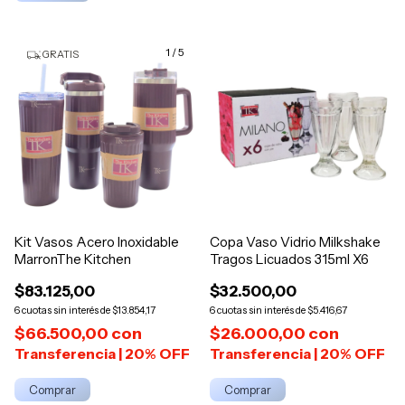
1
/
5
GRATIS
Kit Vasos Acero Inoxidable
Copa Vaso Vidrio Milkshake
MarronThe Kitchen
Tragos Licuados 315ml X6
$83.125,00
$32.500,00
6
$13.854,17
6
$5.416,67
$66.500,00
con
$26.000,00
con