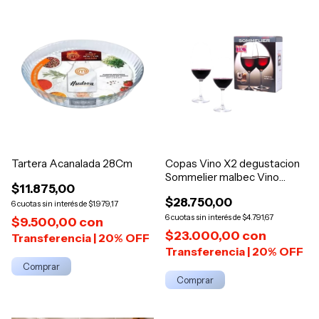
Tartera Acanalada 28Cm
Copas Vino X2 degustacion
Sommelier malbec Vino
$11.875,00
800cc
$28.750,00
6
$1.979,17
6
$4.791,67
$9.500,00
con
$23.000,00
con
Comprar
Comprar