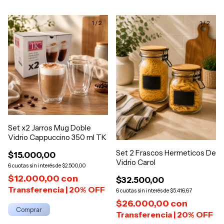
1
/
2
1
/
2
Set x2 Jarros Mug Doble
Vidrio Cappuccino 350 ml TK
Set 2 Frascos Hermeticos De
$15.000,00
Vidrio Carol
6
$2.500,00
$12.000,00
con
$32.500,00
6
$5.416,67
$26.000,00
con