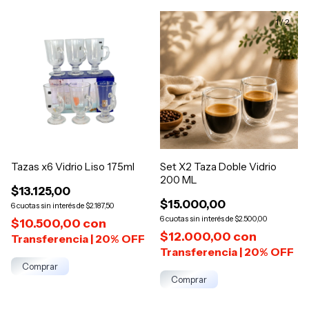
1
/
2
Tazas x6 Vidrio Liso 175ml
Set X2 Taza Doble Vidrio
200 ML
$13.125,00
$15.000,00
6
$2.187,50
6
$2.500,00
$10.500,00
con
$12.000,00
con