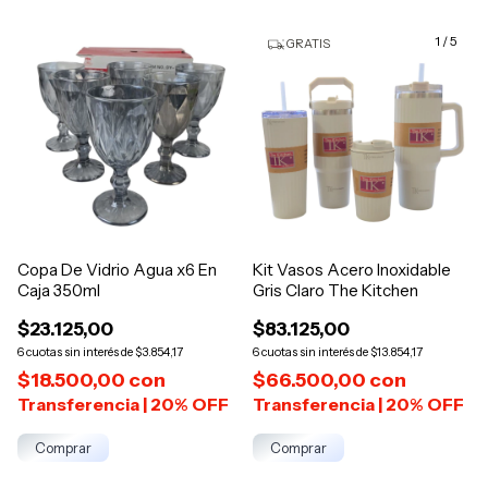
1
/
5
GRATIS
Copa De Vidrio Agua x6 En
Kit Vasos Acero Inoxidable
Caja 350ml
Gris Claro The Kitchen
$23.125,00
$83.125,00
6
$3.854,17
6
$13.854,17
$18.500,00
con
$66.500,00
con