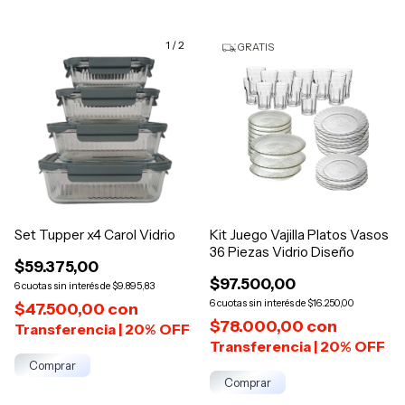
1
/
2
GRATIS
Set Tupper x4 Carol Vidrio
Kit Juego Vajilla Platos Vasos
36 Piezas Vidrio Diseño
$59.375,00
$97.500,00
6
$9.895,83
6
$16.250,00
$47.500,00
con
$78.000,00
con