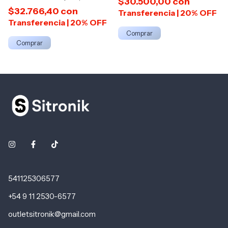
$30.500,00
con
$32.766,40
con
541125306577
+54 9 11 2530-6577
outletsitronik@gmail.com