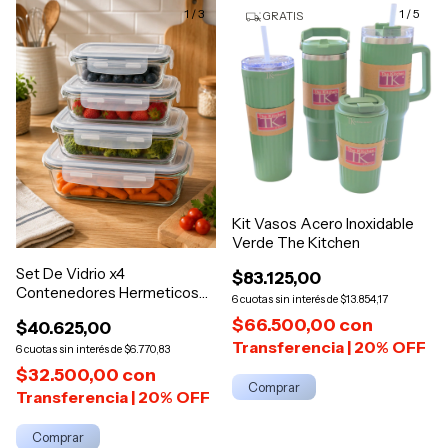
1
/
3
1
/
5
GRATIS
Kit Vasos Acero Inoxidable
Verde The Kitchen
Set De Vidrio x4
$83.125,00
Contenedores Hermeticos
6
$13.854,17
Rect Jovifel
$66.500,00
con
$40.625,00
6
$6.770,83
$32.500,00
con