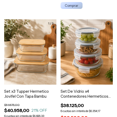
1
/
3
1
/
2
Set x3 Tupper Hermetico
Set De Vidrio x4
Jovifel Con Tapa Bambu
Contenedores Hermeticos
Redondo Jovifel
$51.875,00
$38.125,00
$40.958,00
21
% OFF
6
$6.354,17
6
$6.826,33