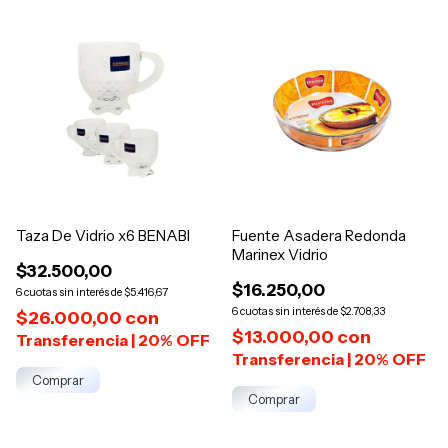
Taza De Vidrio x6 BENABI
Fuente Asadera Redonda
Marinex Vidrio
$32.500,00
$16.250,00
6
$5.416,67
6
$2.708,33
$26.000,00
con
$13.000,00
con