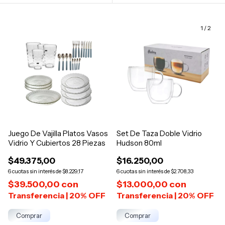
1
/
2
Juego De Vajilla Platos Vasos
Set De Taza Doble Vidrio
Vidrio Y Cubiertos 28 Piezas
Hudson 80ml
$49.375,00
$16.250,00
6
$8.229,17
6
$2.708,33
$39.500,00
con
$13.000,00
con