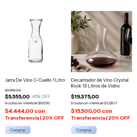
1
/
2
Jarra De Vino C-Cuello 1 Litro
Decantador de Vino Crystal
Rock 1,5 Litros de Vidrio
$9.375,00
$5.555,00
$19.375,00
41
% OFF
6
$925,83
6
$3.229,17
$4.444,00
con
$15.500,00
con
Comprar