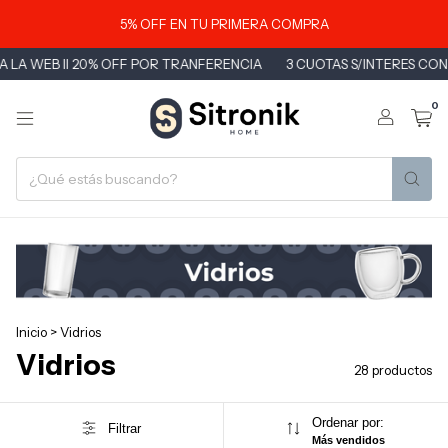
5% OFF EN TU PRIMERA COMPRA
EB II 20% OFF POR TRANFERENCIA
3 CUOTAS S/INTERES CON DÉBIT
0
Inicio
>
Vidrios
Vidrios
28 productos
Ordenar por:
Filtrar
Más vendidos