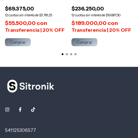
Hudson
$69.375,00
$236.250,00
12
$5.781,25
12
$19.687,50
$55.500,00
con
$189.000,00
con
Comprar
541125306577