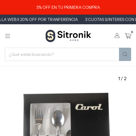
5% OFF EN TU PRIMERA COMPRA
LA WEB II 20% OFF POR TRANFERENCIA
3 CUOTAS S/INTERES CON DÉ
0
1
/
2