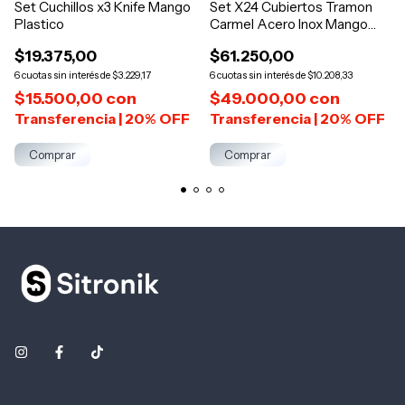
Set Cuchillos x3 Knife Mango
Set X24 Cubiertos Tramon
Plastico
Carmel Acero Inox Mango
Color
$19.375,00
$61.250,00
6
$3.229,17
6
$10.208,33
$15.500,00
con
$49.000,00
con