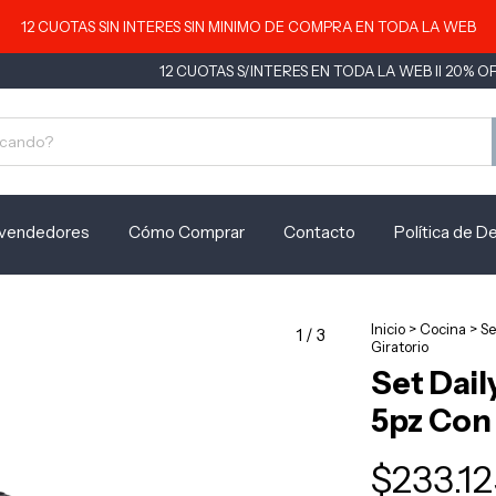
12 CUOTAS SIN INTERES SIN MINIMO DE COMPRA EN TODA LA WEB
12 CUOTAS S/INTERES EN TODA LA WEB II 20% OFF POR
vendedores
Cómo Comprar
Contacto
Política de D
Inicio
>
Cocina
>
Se
1
/
3
Giratorio
Set Dai
5pz Con 
$233.1