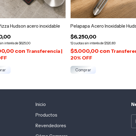
Pizza Hudson acero inoxidable
Pelapapa Acero Inoxidable Hud
0,00
$6.250,00
$625,00
12
$520,83
00,00
con
$5.000,00
con
rar
Comprar
Inicio
N
Productos
Revendedores