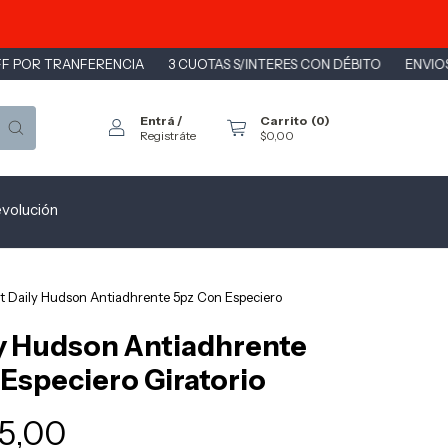
 TRANFERENCIA
3 CUOTAS S/INTERES CON DÉBITO
ENVIOS A TODO
Entrá
/
Carrito
(
0
)
Registráte
$0,00
evolución
t Daily Hudson Antiadhrente 5pz Con Especiero
ly Hudson Antiadhrente
Especiero Giratorio
25,00