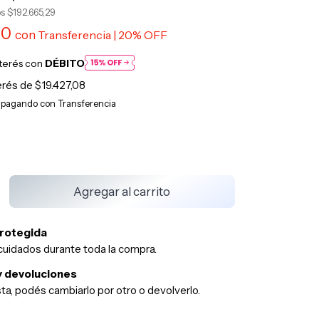
os
$192.665,29
00
con
nterés con
DÉBITO
terés de
$19.427,08
rotegida
cuidados durante toda la compra.
 devoluciones
sta, podés cambiarlo por otro o devolverlo.