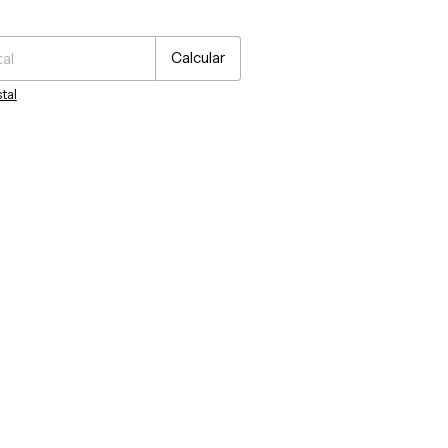
P:
Cambiar CP
Calcular
tal