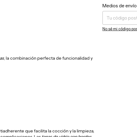
Entregas para el C
Medios de envío
No sé mi código pos
as
, la combinación perfecta de funcionalidad y
adherente que facilita la cocción y la limpieza,
in complicaciones. Las
tapas de vidrio con bordes