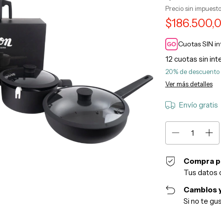
Precio sin impuest
$186.500,
Cuotas SIN i
12
cuotas sin in
20% de descuento
Ver más detalles
Envío gratis
Compra p
Tus datos 
Cambios y
Si no te gu