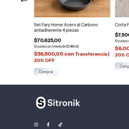
 de Vidrio
Set Fary Home Acero al Carbono
Corta 
n
antiadherente 4 piezas
$7.50
$70.625,00
12
12
$5.885,42
$6.0
$56.500,00
con
Comp
Comprar